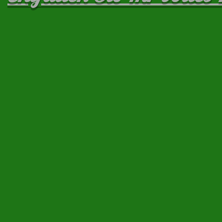
IMG_20200314_112252